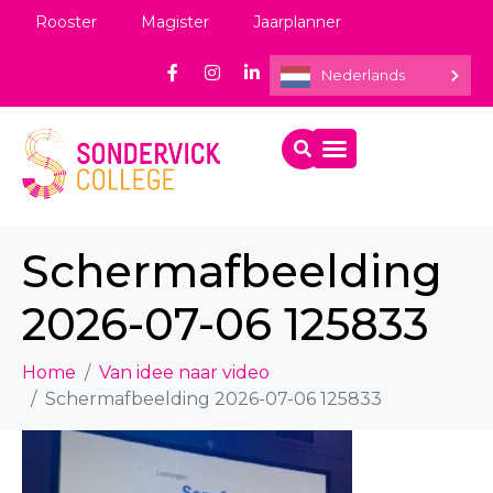
Rooster
Magister
Jaarplanner
Nederlands
Schermafbeelding
2026-07-06 125833
Home
Van idee naar video
Schermafbeelding 2026-07-06 125833