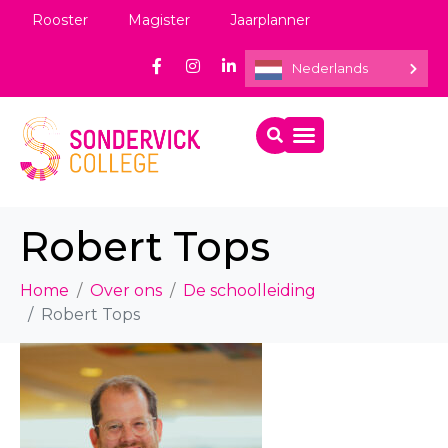
Rooster
Magister
Jaarplanner
Nederlands
Robert Tops
Home
Over ons
De schoolleiding
Robert Tops