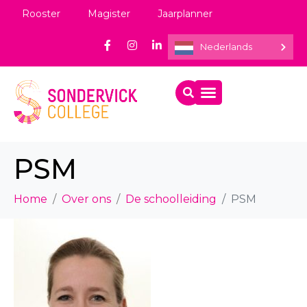
Rooster
Magister
Jaarplanner
Nederlands
PSM
Home
Over ons
De schoolleiding
PSM