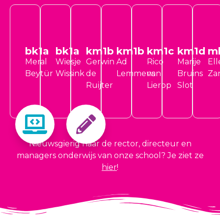
bk1a
bk1a
km1b
km1b
km1c
km1d
m
Meral
Wiesje
Gerwin
Ad
Rico
Marije
El
Beytür
Wissink
de
Lemmens
van
Bruins
Za
Ruijter
Lierop
Slot
Nieuwsgierig naar de rector, directeur en
managers onderwijs van onze school? Je ziet ze
hier
!