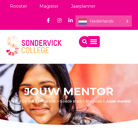
Rooster
Magister
Jaarplanner
Nederlands
JOUW MENTOR
Home
>
Op het Sondervick
>
Goede start
>
Brugklas
>
Jouw mentor