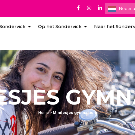
Nederl
 Sondervick
Op het Sondervick
Naar het Sonderv
ESJES GYM
Home
>
Minilesjes gymnasium