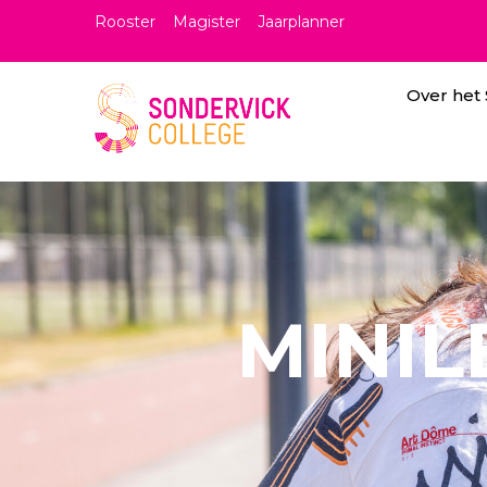
Rooster
Magister
Jaarplanner
Over het
MINIL