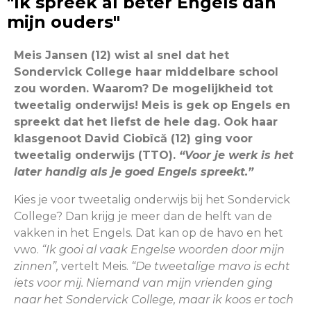
"Ik spreek al beter Engels dan
mijn ouders"
Meis Jansen (12) wist al snel dat het
Sondervick College haar middelbare school
zou worden. Waarom? De mogelijkheid tot
tweetalig onderwijs! Meis is gek op Engels en
spreekt dat het liefst de hele dag. Ook haar
klasgenoot David
Ciobîcă (
12) ging voor
tweetalig onderwijs (TTO).
“Voor je werk is het
later handig als je goed Engels spreekt.”
Kies je voor tweetalig onderwijs bij het Sondervick
College? Dan krijg je meer dan de helft van de
vakken in het Engels. Dat kan op de havo en het
vwo.
“Ik gooi al vaak Engelse woorden door mijn
zinnen”,
vertelt Meis.
“De tweetalige mavo is echt
iets voor mij. Niemand van mijn vrienden ging
naar het Sondervick College, maar ik koos er toch