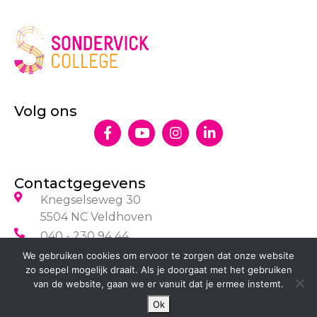
Volg ons
Contactgegevens
Knegselseweg 30
5504 NC Veldhoven
040 - 230 94 44
info@sondervick.nl
We gebruiken cookies om ervoor te zorgen dat onze website
zo soepel mogelijk draait. Als je doorgaat met het gebruiken
van de website, gaan we er vanuit dat je ermee instemt.
Ok
© 2026 ALL RIGHTS RESERVED​